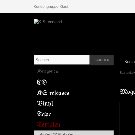
Kundengruppe:
Gast
SUCHEN
Konta
Kategorien
Startseite
CD
Mogon
KS releases
Vinyl
Tape
Textilien