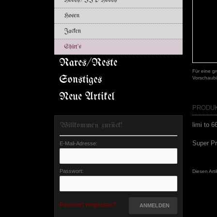
Hoody/ZIP Hoody
Hosen
Jacken
Shirt's
Rares/Reste
Für eine gr
Sonstiges
Vorschaubi
Neue Artikel
PRODU
Willkommen zurück!
limi to 
Super P
E-Mail-Adresse:
Passwort:
Diesen Art
Passwort vergessen?
ANMELDEN