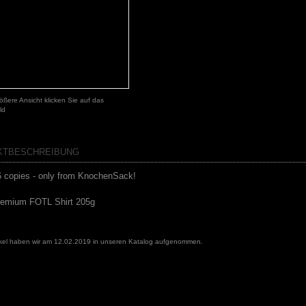
ößere Ansicht klicken Sie auf das
ld
KTBESCHREIBUNG
66 copies - only from KnochenSack!
remium FOTL Shirt 205g
ikel haben wir am 12.02.2019 in unseren Katalog aufgenommen.