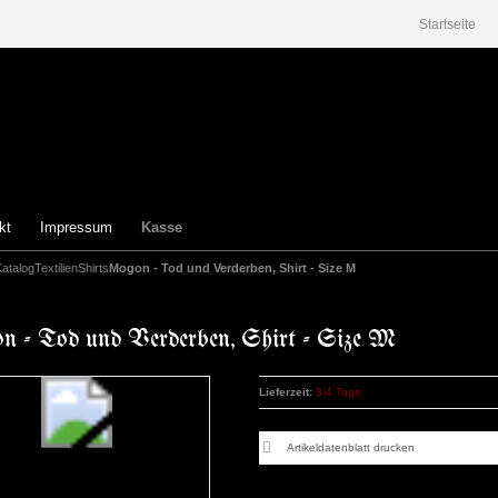
Startseite
kt
Impressum
Kasse
Katalog
Textilien
Shirts
Mogon - Tod und Verderben, Shirt - Size M
 - Tod und Verderben, Shirt - Size M
Lieferzeit:
3-4 Tage
Artikeldatenblatt drucken