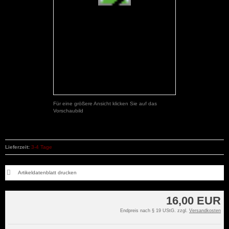
Für eine größere Ansicht klicken Sie auf das
Vorschaubild
Lieferzeit:
3-4 Tage
Artikeldatenblatt drucken
16,00 EUR
Endpreis nach § 19 UStG. zzgl.
Versandkosten