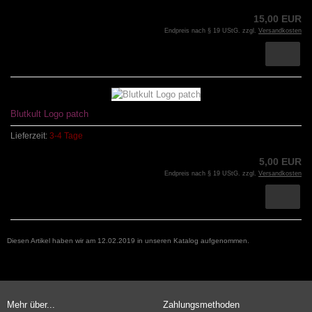
15,00 EUR
Endpreis nach § 19 UStG. zzgl.
Versandkosten
Blutkult Logo patch
Lieferzeit:
3-4 Tage
5,00 EUR
Endpreis nach § 19 UStG. zzgl.
Versandkosten
Diesen Artikel haben wir am 12.02.2019 in unseren Katalog aufgenommen.
Mehr über...
Zahlungsmethoden