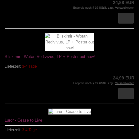
24,88 EUR
Endpreis nach § 19 UStG. zzgl.
Versandkosten
Bilskirnir - Wotan Redivivus, LP + Poster out now!
Lieferzeit:
3-4 Tage
24,99 EUR
Endpreis nach § 19 UStG. zzgl.
Versandkosten
Luror - Cease to Live
Lieferzeit:
3-4 Tage