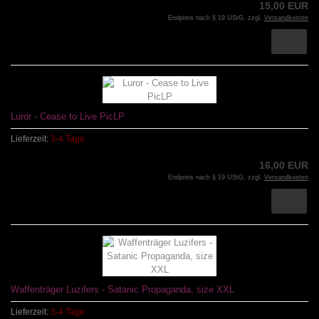
15,00 EUR
Endpreis nach § 19 UStG. zzgl.
Versandkosten
Luror - Cease to Live PicLP
Lieferzeit:
3-4 Tage
16,00 EUR
Endpreis nach § 19 UStG. zzgl.
Versandkosten
Waffenträger Luzifers - Satanic Propaganda, size XXL
Lieferzeit:
3-4 Tage