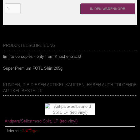
IN DEN WARENKORB
PRODUKTBESCHREIBUNG
limi to 66 copies - only from KnochenSack!
Super Premium FOTL Shirt 205g
KUNDEN, DIE DIESEN ARTIKEL KAUFTEN, HABEN AUCH FOLGENDE
ARTIKEL BESTELLT:
Antipara/Selbstmord Split, LP (red vinyl)
Lieferzeit:
3-4 Tage