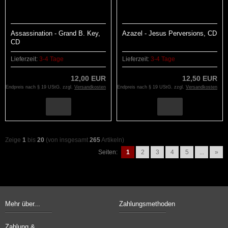
Assassination - Grand B. Key,
Azazel - Jesus Perversions, CD
CD
Lieferzeit:
3-4 Tage
Lieferzeit:
3-4 Tage
12,00 EUR
12,50 EUR
Endpreis nach § 19 UStG. zzgl.
Versandkosten
Endpreis nach § 19 UStG. zzgl.
Versandkosten
Zeige
1
bis
20
(von insgesamt
265
Artikeln)
Seiten:
1
2
3
4
5
...
»
Mehr über...
Zahlungsmethoden
Zahlung &