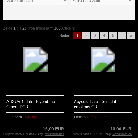
Zeige
1
bis
20
(von insgesamt
265
Artikeln)
Seiten:
1
2
3
4
5
...
»
ABSURD - Life Beyond the
Abyssic Hate - Suicidal
Grave, DCD
emotions CD
Lieferzeit:
3-4 Tage
Lieferzeit:
3-4 Tage
16,00 EUR
10,00 EUR
Endpreis nach § 19 UStG. zzgl.
Versandkosten
Endpreis nach § 19 UStG. zzgl.
Versandkosten