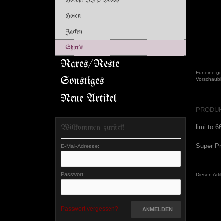
Hoody/ZIP Hoody
Hosen
Jacken
Shirt's
Rares/Reste
Für eine gr
Sonstiges
Vorschaubi
Neue Artikel
PRODU
Willkommen zurück!
limi to 
Super P
E-Mail-Adresse:
Passwort:
Diesen Art
Passwort vergessen?
ANMELDEN