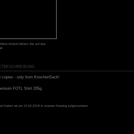
ößere Ansicht klicken Sie auf das
ld
KTBESCHREIBUNG
66 copies - only from KnochenSack!
remium FOTL Shirt 205g
ikel haben wir am 12.02.2019 in unseren Katalog aufgenommen.