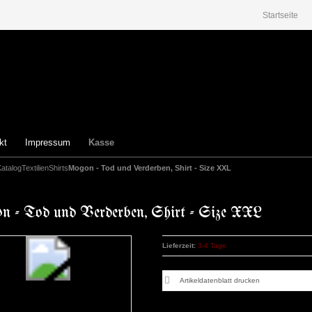
Startseite
kt
Impressum
Kasse
Katalog
Textilien
Shirts
Mogon - Tod und Verderben, Shirt - Size XXL
 - Tod und Verderben, Shirt - Size XXL
Lieferzeit:
3-4 Tage
Artikeldatenblatt drucken