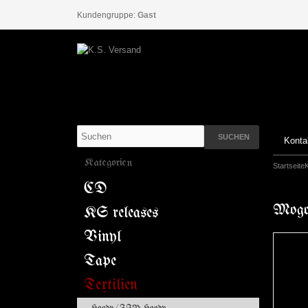
Kundengruppe:
Gast
SUCHEN
Konta
Kategorien
Startseite
CD
Mogon
KS releases
Vinyl
Tape
Textilien