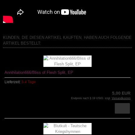
KUNDEN, DIE DIESEN ARTIKEL KAUFTEN, HABEN AUCH FOLGENDE
ARTIKEL BESTELLT:
Annihilation666/Bliss of Flesh Split, EP
Lieferzeit:
3-4 Tage
5,00 EUR
Endpreis nach § 19 UStG. zzgl.
Versandkosten