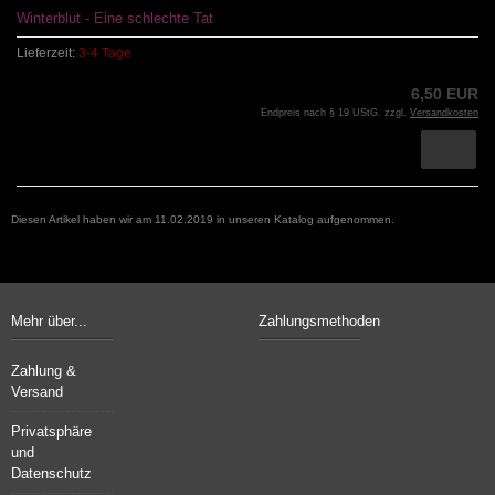
Winterblut - Eine schlechte Tat
Lieferzeit:
3-4 Tage
6,50 EUR
Endpreis nach § 19 UStG. zzgl.
Versandkosten
Diesen Artikel haben wir am 11.02.2019 in unseren Katalog aufgenommen.
Mehr über...
Zahlungsmethoden
Zahlung &
Versand
Privatsphäre
und
Datenschutz