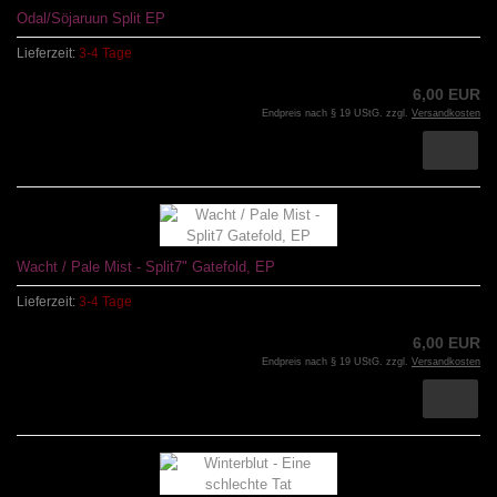
Odal/Söjaruun Split EP
Lieferzeit:
3-4 Tage
6,00 EUR
Endpreis nach § 19 UStG. zzgl.
Versandkosten
Wacht / Pale Mist - Split7" Gatefold, EP
Lieferzeit:
3-4 Tage
6,00 EUR
Endpreis nach § 19 UStG. zzgl.
Versandkosten