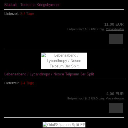
Blutkult - Teutsche Kriegshymnen
Lieferzeit:
3-4 Tage
11,00 EUR
Endpreis nach § 19 UStG. zzgl.
Versandkosten
Lebensabend / Lycanthropy / Nosce Teipsum 3er Split
Lieferzeit:
3-4 Tage
4,00 EUR
Endpreis nach § 19 UStG. zzgl.
Versandkosten