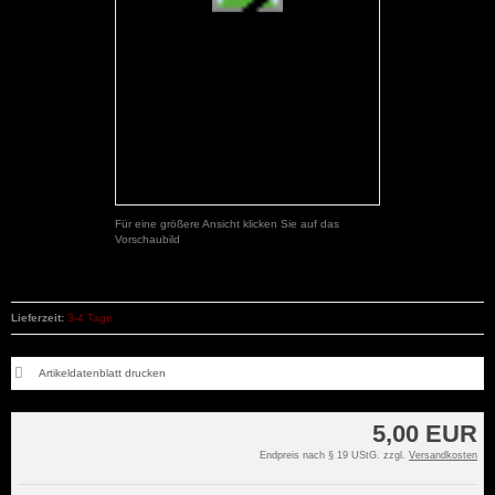
Für eine größere Ansicht klicken Sie auf das
Vorschaubild
Lieferzeit:
3-4 Tage
Artikeldatenblatt drucken
5,00 EUR
Endpreis nach § 19 UStG. zzgl.
Versandkosten