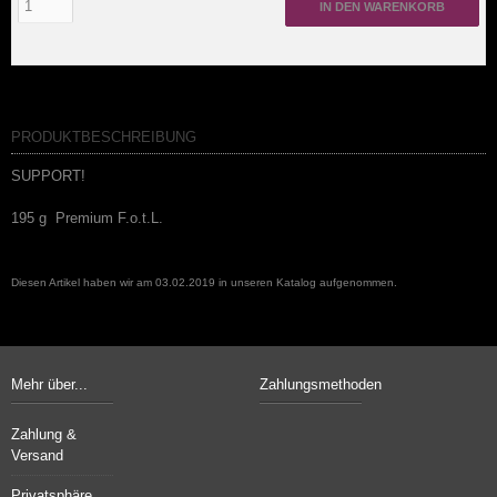
IN DEN WARENKORB
PRODUKTBESCHREIBUNG
SUPPORT!
195 g Premium F.o.t.L.
Diesen Artikel haben wir am 03.02.2019 in unseren Katalog aufgenommen.
Mehr über...
Zahlungsmethoden
Zahlung &
Versand
Privatsphäre