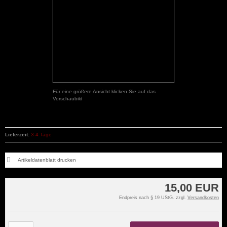
Für eine größere Ansicht klicken Sie auf das
Vorschaubild
Lieferzeit:
3-4 Tage
Artikeldatenblatt drucken
15,00 EUR
Endpreis nach § 19 UStG. zzgl.
Versandkosten