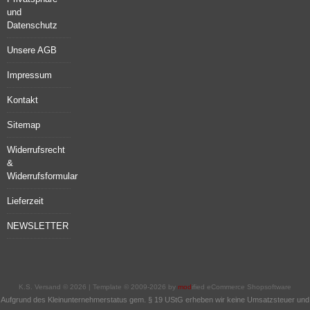
und
Datenschutz
Unsere AGB
Impressum
Kontakt
Sitemap
Widerrufsrecht
&
Widerrufsformular
Lieferzeit
NEWSLETTER
K.S. Versand © 2026 | Template © 2009-2026 by
mod
ified eCommerce Shopsoftware
Aufgrund des Kleinunternehmerstatus gem. § 19 UStG erheben wir keine Umsatzsteuer und