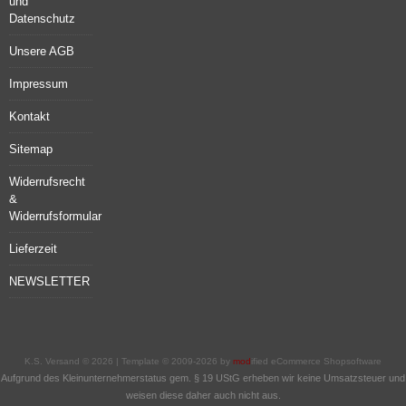
und
Datenschutz
Unsere AGB
Impressum
Kontakt
Sitemap
Widerrufsrecht
&
Widerrufsformular
Lieferzeit
NEWSLETTER
K.S. Versand © 2026 | Template © 2009-2026 by
mod
ified eCommerce Shopsoftware
Aufgrund des Kleinunternehmerstatus gem. § 19 UStG erheben wir keine Umsatzsteuer und
weisen diese daher auch nicht aus.