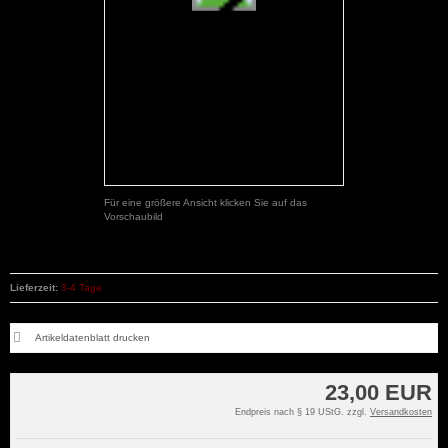
Für eine größere Ansicht klicken Sie auf das
Vorschaubild
Lieferzeit:
3-4 Tage
Artikeldatenblatt drucken
23,00 EUR
Endpreis nach § 19 UStG. zzgl.
Versandkosten