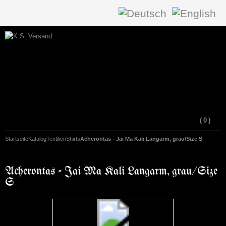
(
0
)
Startseite
Katalog
Textilien
Shirts
Acherontas - Jai Ma Kali Langarm, grau/Size S
Acherontas - Jai Ma Kali Langarm, grau/Size
S