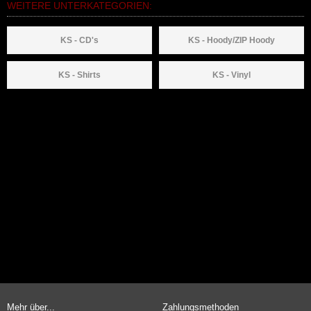
WEITERE UNTERKATEGORIEN:
KS - CD's
KS - Hoody/ZIP Hoody
KS - Shirts
KS - Vinyl
Mehr über...
Zahlungsmethoden