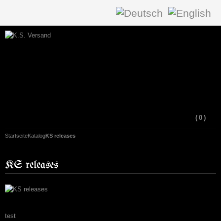
(
0
)
Startseite
Katalog
KS releases
KS releases
test