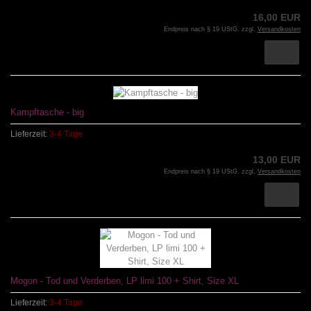
16,00 EUR
Endpreis nach § 19 UStG. zzgl.
Versandkosten
Kampftasche - big
Lieferzeit:
3-4 Tage
13,00 EUR
Endpreis nach § 19 UStG. zzgl.
Versandkosten
Mogon - Tod und Verderben, LP limi 100 + Shirt, Size XL
Lieferzeit:
3-4 Tage