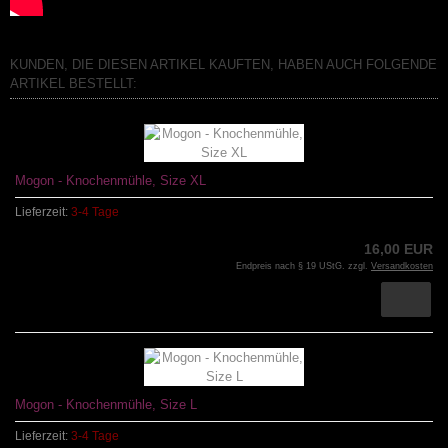
KUNDEN, DIE DIESEN ARTIKEL KAUFTEN, HABEN AUCH FOLGENDE
ARTIKEL BESTELLT:
Mogon - Knochenmühle, Size XL
Lieferzeit:
3-4 Tage
16,00 EUR
Endpreis nach § 19 UStG. zzgl.
Versandkosten
Mogon - Knochenmühle, Size L
Lieferzeit:
3-4 Tage