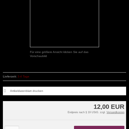
Für eine größere Ansicht klicken Sie auf das
Vorschaubild
Lieferzeit:
3-4 Tage
Artikeldatenblatt drucken
12,00 EUR
Endpreis nach § 19 UStG. zzgl.
Versandkosten