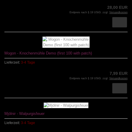
28,00 EUR
Endpreis nach § 19 UStG. zzgl.
Versandkosten
Mogon - Knochenmühle Demo (first 100 with patch)
Lieferzeit:
3-4 Tage
7,99 EUR
Endpreis nach § 19 UStG. zzgl.
Versandkosten
Mjölnir - Walpurgisfeuer
Lieferzeit:
3-4 Tage