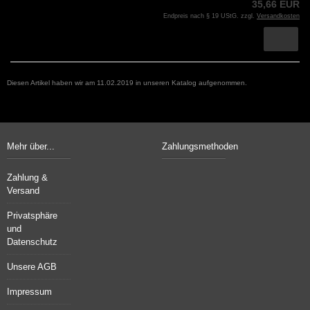
35,66 EUR
Endpreis nach § 19 UStG. zzgl.
Versandkosten
Diesen Artikel haben wir am 11.02.2019 in unseren Katalog aufgenommen.
Mehr über...
Zahlungsmethoden
Zahlung &
Versand
Privatsphäre
und
Datenschutz
Unsere AGB
Impressum