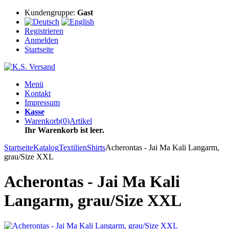
Kundengruppe:
Gast
Registrieren
Anmelden
Startseite
Menü
Kontakt
Impressum
Kasse
Warenkorb
(
0
)
Artikel
Ihr Warenkorb ist leer.
Startseite
Katalog
Textilien
Shirts
Acherontas - Jai Ma Kali Langarm,
grau/Size XXL
Acherontas - Jai Ma Kali
Langarm, grau/Size XXL